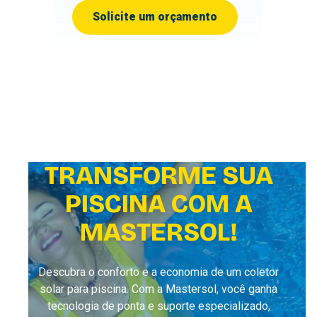
Solicite um orçamento
TRANSFORME SUA
PISCINA COM A
MASTERSOL!
Descubra o conforto e a economia de um coletor
solar para piscina. Com a Mastersol, você ganha
tecnologia de ponta e suporte especializado,