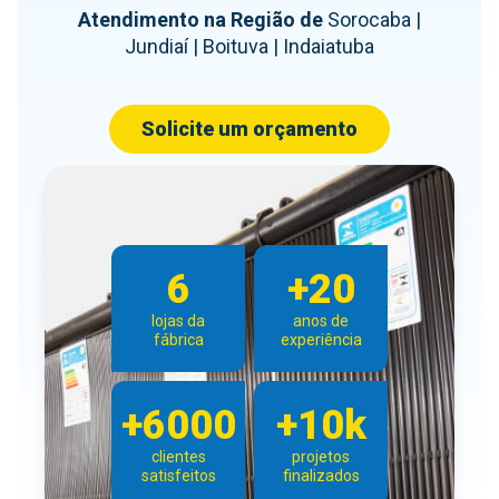
Atendimento na Região de
Sorocaba |
Jundiaí | Boituva | Indaiatuba
Solicite um orçamento
6
+20
lojas da
anos de
fábrica
experiência
+6000
+10k
clientes
projetos
satisfeitos
finalizados