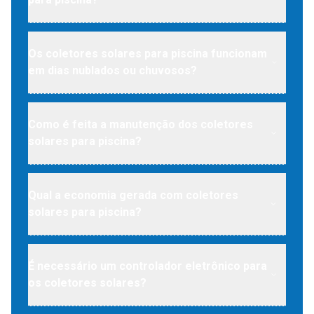
Os coletores solares para piscina funcionam
em dias nublados ou chuvosos?
Como é feita a manutenção dos coletores
solares para piscina?
Qual a economia gerada com coletores
solares para piscina?
É necessário um controlador eletrônico para
os coletores solares?